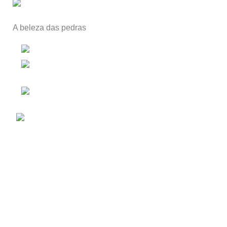
A beleza das pedras
Alpendorada e Matos, Portugal
Telefone: 00351 255 619 219
(chamada para a rede fixa nacional)
E-mail: Enviar Mensagem
Decorar com Calcário de
Moleanos
Balcões de cozinha em Silestone
Produtos
Nova Colecção
Cores