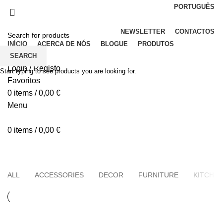
PORTUGUÊS
Elegância em Pedra
NEWSLETTER
CONTACTOS
INÍCIO
ACERCA DE NÓS
BLOGUE
PRODUTOS
SEARCH
Login / Registo
Start typing to see products you are looking for.
Favoritos
0
items
/
0,00
€
Menu
0
items
/
0,00
€
Lighting
ALL
ACCESSORIES
DECOR
FURNITURE
KITCHE