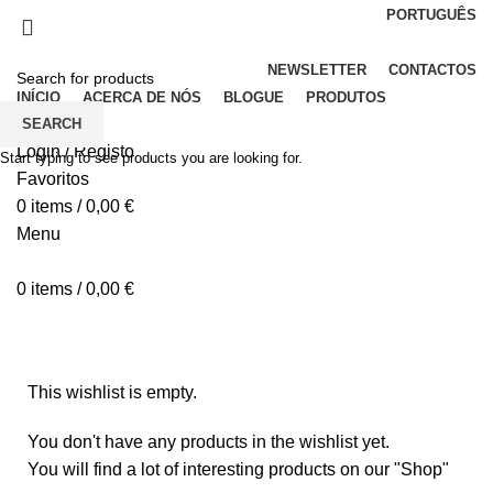
PORTUGUÊS
Elegância em Pedra
NEWSLETTER
CONTACTOS
INÍCIO
ACERCA DE NÓS
BLOGUE
PRODUTOS
SEARCH
Login / Registo
Start typing to see products you are looking for.
Favoritos
0
items
/
0,00
€
Menu
0
items
/
0,00
€
Wishlist
This wishlist is empty.
You don't have any products in the wishlist yet.
You will find a lot of interesting products on our "Shop"