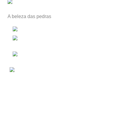
A beleza das pedras
Alpendorada e Matos, Portugal
Telefone: 00351 255 619 219
(chamada para a rede fixa nacional)
E-mail: Enviar Mensagem
Decorar com Calcário de
Moleanos
Balcões de cozinha em Silestone
Produtos
Nova Colecção
Cores