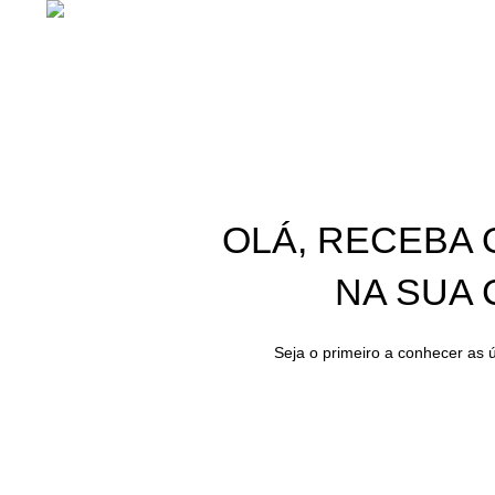
E-mail: Enviar
Mensagem
ALTARA
2022
Designação do projecto: Diversificação da Produção em Novo Estabelecim
OLÁ, RECEBA 
NA SUA 
Seja o primeiro a conhecer as ú