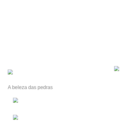
A beleza das pedras
Alpendorada e Matos,
Portugal
Telefone: 00351 255
619 219
(chamada para a rede fixa nacional)