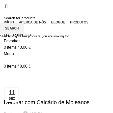
Elegância em Pedra
INÍCIO
ACERCA DE NÓS
BLOGUE
PRODUTOS
SEARCH
Login / Registo
Start typing to see products you are looking for.
Favoritos
0
items
/
0,00
€
Menu
0
items
/
0,00
€
Posts by
ALTARA
11
INSPIRAÇÃO
DEZ
Decorar com Calcário de Moleanos