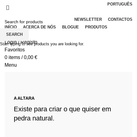
PORTUGUÊS
Elegância em Pedra
NEWSLETTER
CONTACTOS
INÍCIO
ACERCA DE NÓS
BLOGUE
PRODUTOS
SEARCH
Login / Registo
Start typing to see products you are looking for.
Favoritos
0
items
/
0,00
€
Menu
0
items
/
0,00
€
A ALTARA
Existe para criar o que quiser em
pedra natural.