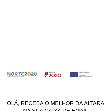
Livro de Reclamações e Elogios
Garantias
Social
Instagram
Facebook
YouTube
Pinterest
ALTARA
2022
Designação do projecto: Diversificação da Produção em Novo
Estabelecimento Industrial:
Ficha de Projecto
OLÁ, RECEBA O MELHOR DA ALTARA
NA SUA CAIXA DE EMAIL